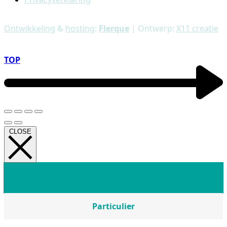
Ontwikkeling
&
hosting
:
Flerque
| Ontwerp:
X11 creatie
TOP
CLOSE
Particulier