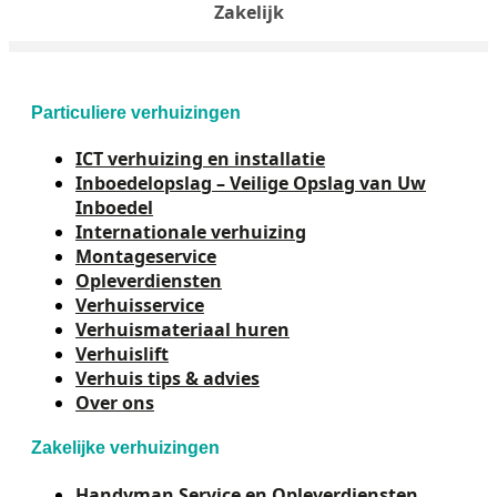
Zakelijk
Particuliere verhuizingen
ICT verhuizing en installatie
Inboedelopslag – Veilige Opslag van Uw
Inboedel
Internationale verhuizing
Montageservice
Opleverdiensten
Verhuisservice
Verhuismateriaal huren
Verhuislift
Verhuis tips & advies
Over ons
Zakelijke verhuizingen
Handyman Service en Opleverdiensten