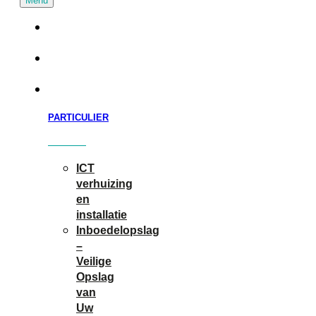
Particuliere
verhuizing
Zakelijk
verhuizen
Diensten
PARTICULIER
ICT
verhuizing
en
installatie
Inboedelopslag
–
Veilige
Opslag
van
Uw