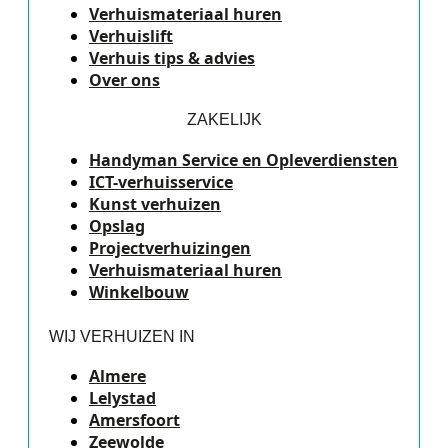
Verhuismateriaal huren
Verhuislift
Verhuis tips & advies
Over ons
ZAKELIJK
Handyman Service en Opleverdiensten
ICT-verhuisservice
Kunst verhuizen
Opslag
Projectverhuizingen
Verhuismateriaal huren
Winkelbouw
WIJ VERHUIZEN IN
Almere
Lelystad
Amersfoort
Zeewolde