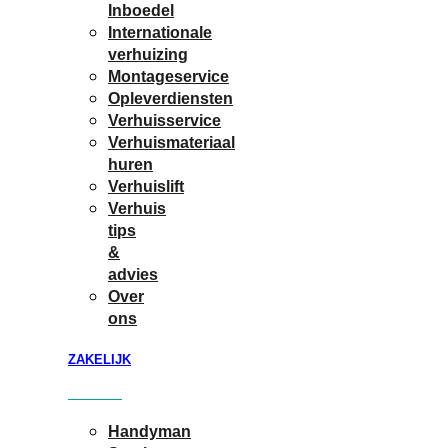
Inboedel
Internationale
verhuizing
Montageservice
Opleverdiensten
Verhuisservice
Verhuismateriaal
huren
Verhuislift
Verhuis
tips
&
advies
Over
ons
ZAKELIJK
Handyman