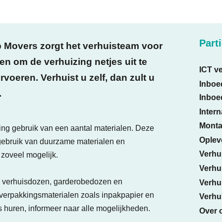
Part
p Movers zorgt het verhuisteam voor
en om de verhuizing netjes uit te
ICT ve
rvoeren. Verhuist u zelf, dan zult u
Inboe
.
Inboe
Intern
Monta
ng gebruik van een aantal materialen. Deze
Oplev
gebruik van duurzame materialen en
Verhu
zoveel mogelijk.
Verhu
ge verhuisdozen, garderobedozen en
Verhui
verpakkingsmaterialen zoals inpakpapier en
Verhui
s huren,
informeer
naar alle mogelijkheden.
Over 