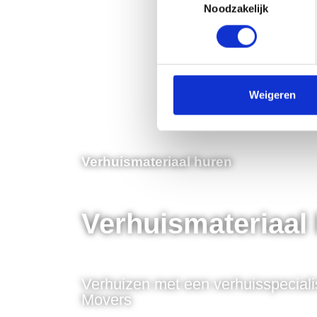
Noodzakelijk
Weigeren
Verhuismateriaal huren
Verhuismateriaal
Verhuizen met een verhuisspeciali
Movers