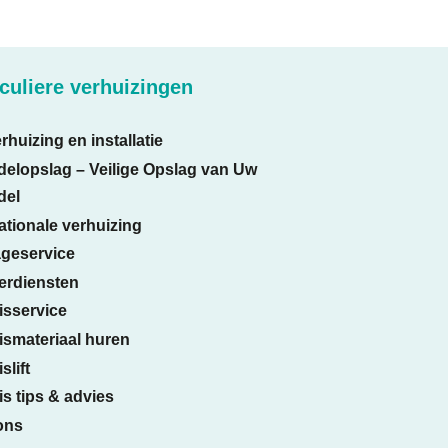
iculiere verhuizingen
rhuizing en installatie
delopslag – Veilige Opslag van Uw
del
ationale verhuizing
geservice
erdiensten
isservice
ismateriaal huren
slift
s tips & advies
ons