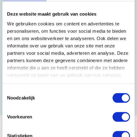
Deze website maakt gebruik van cookies
We gebruiken cookies om content en advertenties te
Zakelijke dienstverlening
personaliseren, om functies voor social media te bieden
en om ons websiteverkeer te analyseren. Ook delen we
informatie over uw gebruik van onze site met onze
Handyman Service en Opleverdiensten
partners voor social media, adverteren en analyse. Deze
ICT-verhuisservice
partners kunnen deze gegevens combineren met andere
Kunst verhuizen
informatie die u aan ze heeft verstrekt of die ze hebben
Opslag
verzameld op basis van uw gebruik van hun services.
Projectverhuizingen
Verhuismateriaal huren
Toestemmingsselectie
Winkelbouw
Noodzakelijk
Voorkeuren
Statistieken