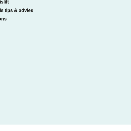
slift
s tips & advies
ons