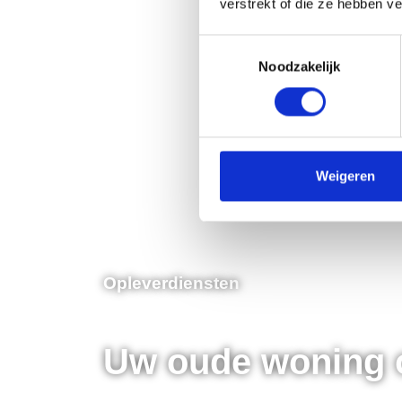
verstrekt of die ze hebben v
Toestemmingsselectie
Noodzakelijk
Weigeren
Opleverdiensten
Uw oude woning 