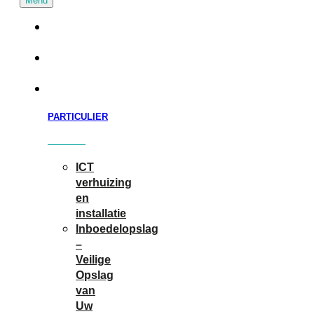
Particuliere
verhuizing
Zakelijk
verhuizen
Diensten
PARTICULIER
ICT
verhuizing
en
installatie
Inboedelopslag
–
Veilige
Opslag
van
Uw