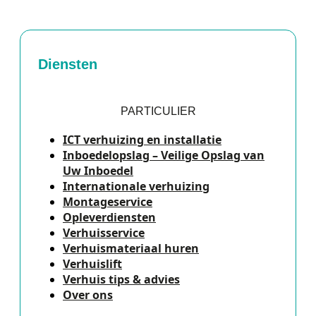
Diensten
PARTICULIER
ICT verhuizing en installatie
Inboedelopslag – Veilige Opslag van
Uw Inboedel
Internationale verhuizing
Montageservice
Opleverdiensten
Verhuisservice
Verhuismateriaal huren
Verhuislift
Verhuis tips & advies
Over ons