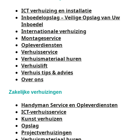
ICT verhuizing en installatie
Inboedelopslag – Veilige Opslag van Uw
Inboedel
Internationale verhuizing
Montageservice
Opleverdiensten
Verhuisservice
Verhuismateriaal huren
Verhuislift
Verhuis tips & advies
Over ons
Zakelijke verhuizingen
Handyman Service en Opleverdiensten
ICT-verhuisservice
Kunst verhuizen
Opslag
Projectverhuizingen
Verhuismateriaal huren