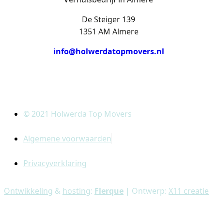
De Steiger 139
1351 AM Almere
info@holwerdatopmovers.nl
© 2021 Holwerda Top Movers
Algemene voorwaarden
Privacyverklaring
Ontwikkeling
&
hosting
:
Flerque
| Ontwerp:
X11 creatie