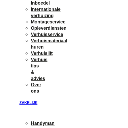
Inboedel
Internationale
verhuizing
Montageservice
Opleverdiensten
Verhuisservice
Verhuismateriaal
huren
Verhuislift
Verhuis
tips
&
advies
Over
ons
ZAKELIJK
Handyman