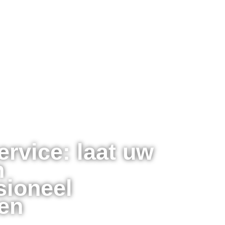
ervice: laat uw
n
sioneel
en