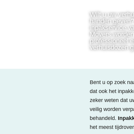
Wilt u uw verhui
handen geven?
inpakservice v
Movers worden 
professioneel en
verhuisdozen g
Bent u op zoek na
dat ook het inpakk
zeker weten dat u
veilig worden verp
behandeld.
Inpakk
het meest tijdrove