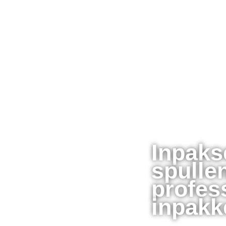
Inpaks
spulle
profes
inpakk