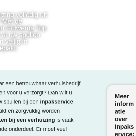
zing volledig uit
 Met de
an Holwerda Top
al uw spullen
 veilig in
epakt.
ar een betrouwbaar verhuisbedrijf
en voor u verzorgt? Dan wilt u
Meer
w spullen bij een
inpakservice
inform
akt en zorgvuldig worden
atie
over
en bij een verhuizing
is vaak
Inpaks
nde onderdeel. Er moet veel
ervice: