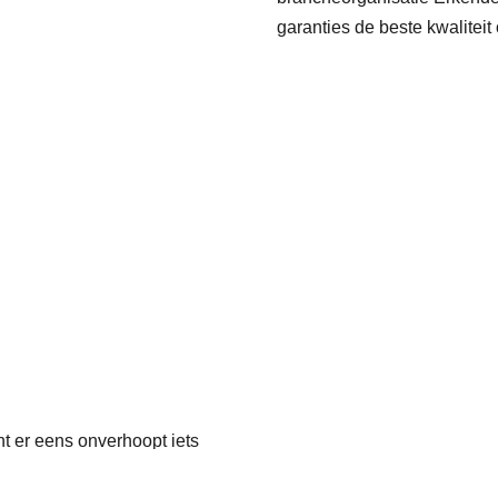
garanties de beste kwaliteit
t er eens onverhoopt iets
el is verzekerd middels