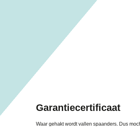
Garantiecertificaat
Waar gehakt wordt vallen spaanders. Dus moch
misgaan, dan is het een fijn idee dat uw inboed