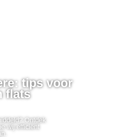
re: tips voor
 flats
middeld? Ontdek
 wij efficiënt
an.