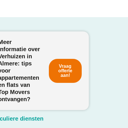
Meer
informatie over
Verhuizen in
Almere: tips
Vraag
voor
offerte
aan!
appartementen
en flats van
Top Movers
ontvangen?
iculiere diensten