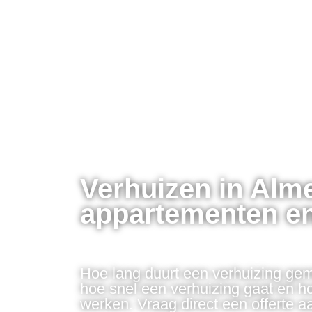
Verhuizen in Alme
appartementen en
Hoe lang duurt een verhuizing ge
hoe snel een verhuizing gaat en hoe
werken. Vraag direct een offerte a